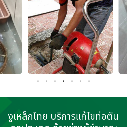
งูเหล็กไทย บริการแก้ไขท่อตัน