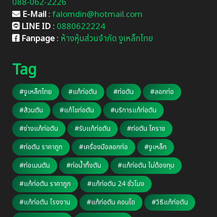
088-062-2226
E-Mail
:
falomdin@hotmail.com
LINE ID
:
0880622224
Fanpage
:
ห้างหุ้นส่วนจำกัด งูเหล็กไทย
Tag
#งูเหล็กไทย
#แก้ท่อตัน
#ท่อตัน
#ลอกท่อ
#ส้วมตัน
#แก้ไขท่อตัน
#บริการแก้ท่อตัน
#ช่างแก้ท่อตัน
#รับแก้ท่อตัน
#ท่อตัน โคราช
#ท่อตัน ราคาถูก
#เครื่องมือลอกท่อ
#งูเหล็ก
#ท่อเมนตัน
#ท่อน้ำทิ้งตัน
#แก้ท่อตัน ไม่ต้องทุบ
#แก้ท่อตัน ราคาถูก
#แก้ท่อตัน 24 ชั่วโมง
#แก้ท่อตัน โรงงาน
#แก้ท่อตัน คอนโด
#วิธีแก้ท่อตัน