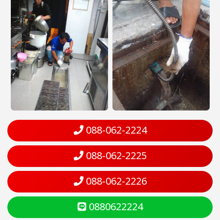
088-062-2224
088-062-2225
088-062-2226
0880622224